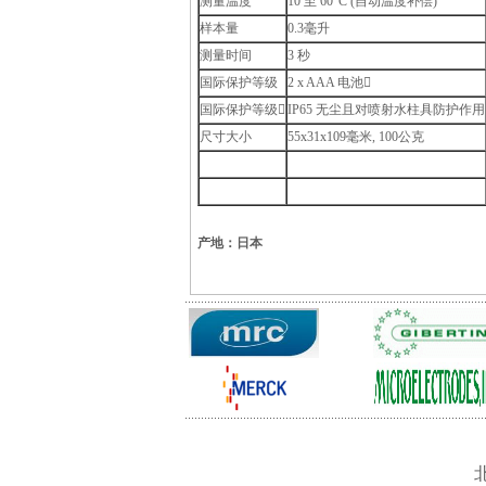
测量温度
10 至 60°C (自动温度补偿)
样本量
0.3毫升
测量时间
3 秒
国际保护等级
2 x AAA 电池
国际保护等级
IP65 无尘且对喷射水柱具防护作用
尺寸大小
55x31x109毫米, 100公克
产地：日本