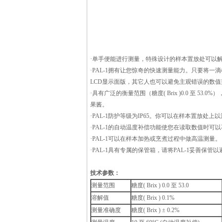
·单手便能进行测量，特殊设计的样本置放处可以
·PAL-1拥有让您惊奇的快速测量能力。只要将
LCD显示面版，其它人也可以避免主观错误的数
·具有广泛的衡量范围（糖度( Brix )0.0 至
果酱。
·PAL-1防护等级为IP65。你可以在样本置放
·PAL-1的自动温度补偿功能使您在读取数值时可
·PAL-1可以在样本加热或烹煮过程中做高温测
·PAL-1具有专属的保管箱，请将PAL-1妥善保管
技术参数：
测量范围
糖度( Brix ) 0.0 至 53.0
溶解值
糖度( Brix ) 0.1%
测量准确度
糖度( Brix ) ± 0.2%