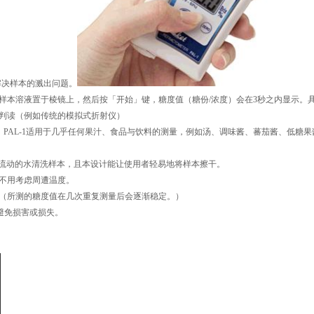
解决样本的溅出问题。
一滴样本溶液置于棱镜上，然后按「开始」键，糖度值（糖份/浓度）会在3秒之内显示。
值判读（例如传统的模拟式折射仪）
 53.0%），PAL-1适用于几乎任何果汁、食品与饮料的测量，例如汤、调味酱、蕃茄酱、低糖
处上以流动的水清洗样本，且本设计能让使用者轻易地将样本擦干。
以不用考虑周遭温度。
量。（所测的糖度值在几次重复测量后会逐渐稳定。）
以避免损害或损失。